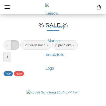
% SALE %
Sortieren nach
8 pro Seite
1
TOP
-62%