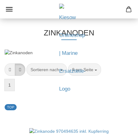
ZINKANODEN
Sortieren nach
8 pro Seite
1
TOP