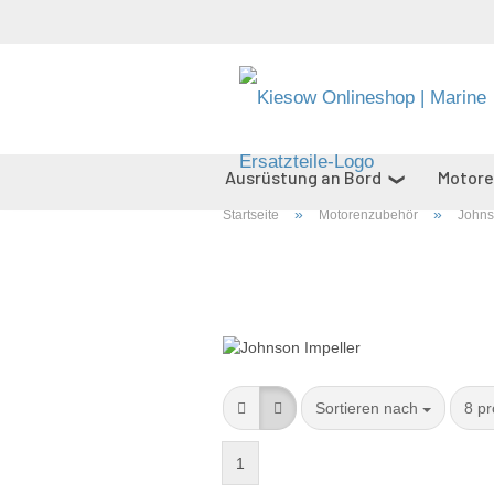
Ausrüstung an Bord
Motor
»
»
Startseite
Motorenzubehör
Johns
Zinkanoden
Sanitärversor
Sortieren nach
8 pr
1