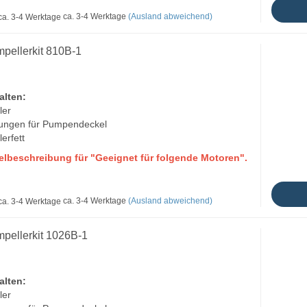
ca. 3-4 Werktage
(Ausland abweichend)
pellerkit 810B-1
alten:
ler
tungen für Pumpendeckel
lerfett
kelbeschreibung für "Geeignet für folgende Motoren".
ca. 3-4 Werktage
(Ausland abweichend)
mpellerkit 1026B-1
alten:
ler