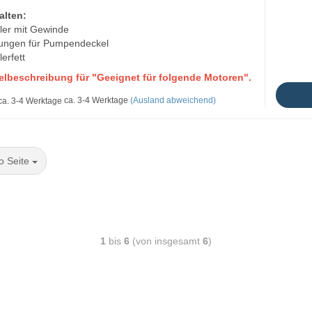
alten:
ler mit Gewinde
tungen für Pumpendeckel
lerfett
kelbeschreibung für "Geeignet für folgende Motoren".
ca. 3-4 Werktage
(Ausland abweichend)
o Seite
1
bis
6
(von insgesamt
6
)