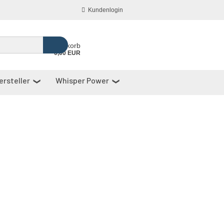
Kundenlogin
Ihr Warenkorb
0,00 EUR
ersteller
Whisper Power
Konto
erstellen
Passwort
vergessen?