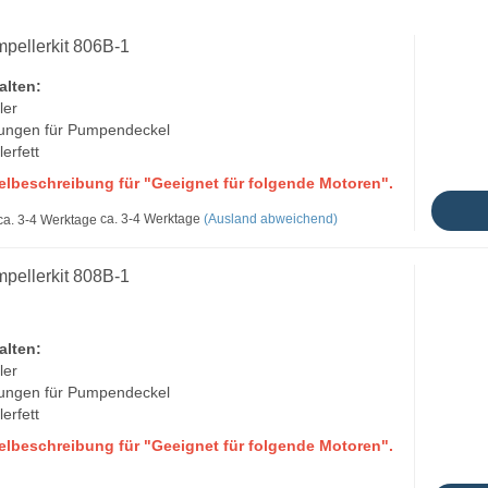
pellerkit 806B-1
alten:
ler
tungen für Pumpendeckel
lerfett
kelbeschreibung für "Geeignet für folgende Motoren".
ca. 3-4 Werktage
(Ausland abweichend)
pellerkit 808B-1
alten:
ler
tungen für Pumpendeckel
lerfett
kelbeschreibung für "Geeignet für folgende Motoren".