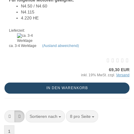
Für folgende Motoren geeignet:
N4.50 / N4.60
N4.115
4.220 HE
Lieferzeit:
ca. 3-4 Werktage
(Ausland abweichend)
69,30 EUR
inkl. 19% MwSt. zzgl.
Versand
IN DEN WARENKORB
Sortieren nach
8 pro Seite
1